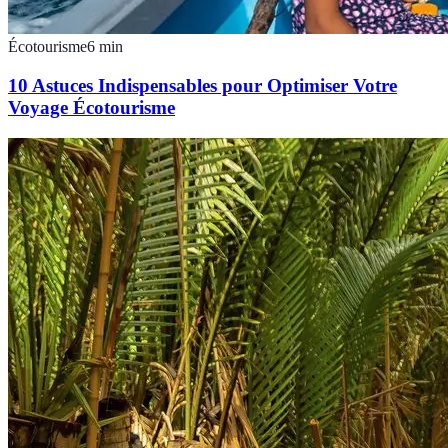
Écotourisme
6
min
10 Astuces Indispensables pour Optimiser Votre
Voyage Écotourisme