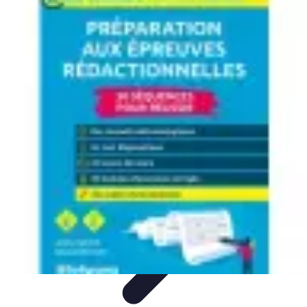
Expériences Voyages
Aventures de Voyage
Expériences de Voyage
Astuces de
Voyage
Experiences
Activités de Voyage
Expériences Voyages