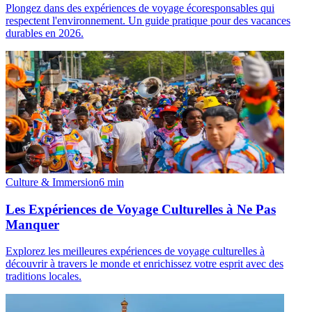
Plongez dans des expériences de voyage écoresponsables qui
respectent l'environnement. Un guide pratique pour des vacances
durables en 2026.
Culture & Immersion
6
min
Les Expériences de Voyage Culturelles à Ne Pas
Manquer
Explorez les meilleures expériences de voyage culturelles à
découvrir à travers le monde et enrichissez votre esprit avec des
traditions locales.