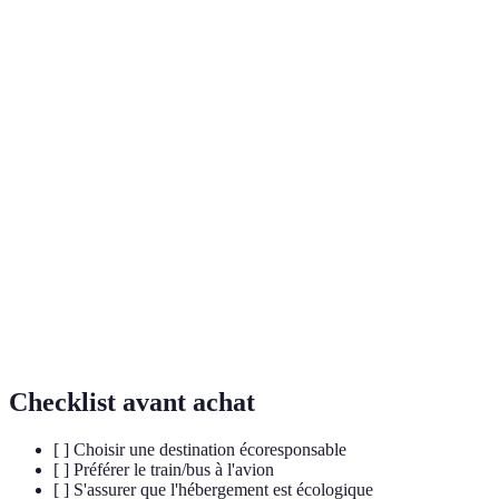
Terme
Définition
Étude des interactions entre le tourisme et
Écologie du
l'environnement, visant à minimiser l'impact
Voyage
négatif du tourisme.
Forme de tourisme durable qui met l'accent sur la
Écotourisme
conservation de l'environnement et le soutien aux
communautés locales.
État dans lequel les émissions de carbone d'une
Neutralité
activité sont compensées par des actions de
Carbone
réduction des émissions ou par la séquestration de
carbone.
Checklist avant achat
[ ] Choisir une destination écoresponsable
[ ] Préférer le train/bus à l'avion
[ ] S'assurer que l'hébergement est écologique