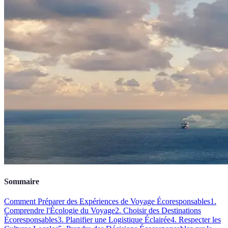
Sommaire
Comment Préparer des Expériences de Voyage Écoresponsables
1.
Comprendre l'Écologie du Voyage
2. Choisir des Destinations
Écoresponsables
3. Planifier une Logistique Éclairée
4. Respecter les