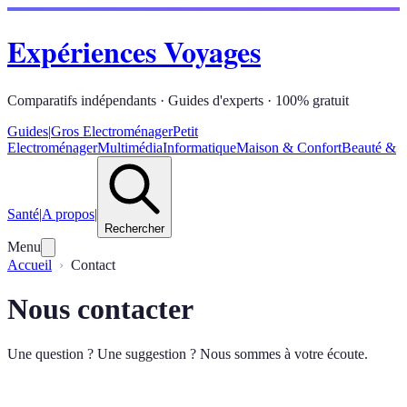
Expériences Voyages
Comparatifs indépendants · Guides d'experts · 100% gratuit
Guides
|
Gros Electroménager
Petit
Electroménager
Multimédia
Informatique
Maison & Confort
Beauté &
Santé
|
A propos
|
Rechercher
Menu
Accueil
Contact
Nous contacter
Une question ? Une suggestion ? Nous sommes à votre écoute.