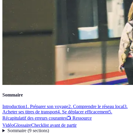
Sommaire
Introduction
1. Préparer son voyage
2. Comprendre le réseau local
3.
Acheter ses titres de transport
4. Se déplacer efficacement
5.
Récapitulatif des erreurs courantes
📺 Ressource
Vidéo
Glossaire
Checklist avant de partir
Sommaire
(
9
sections
)