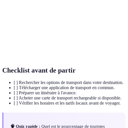
Application de planification de trajets utilisant les
Citymapper
transports en commun.
Oyster
Carte à puce prépayée utilisée pour les transports à
Card
Londres.
Carte de transport pour naviguer dans les transports
Navigo Pass
parisiens.
Checklist avant de partir
[ ] Rechercher les options de transport dans votre destination.
[ ] Télécharger une application de transport en commun.
[ ] Préparer un itinéraire à l'avance.
[ ] Acheter une carte de transport rechargeable si disponible.
[ ] Vérifier les horaires et les tarifs locaux avant de voyager.
🧠 Quiz rapide :
Quel est le pourcentage de touristes