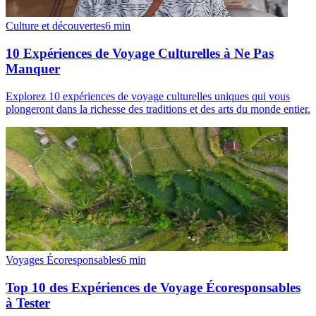
Culture et découvertes
6
min
10 Expériences de Voyage Culturelles à Ne Pas
Manquer
Explorez 10 expériences de voyage culturelles uniques qui vous
plongeront dans la richesse des traditions et des arts du monde entier.
Voyages Écoresponsables
6
min
Top 10 des Expériences de Voyage Écoresponsables
à Tester