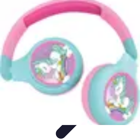
Expériences Voyages
Aventures de Voyage
Expériences de Voyage
Astuces de
Voyage
Experiences
Activités de Voyage
Expériences Voyages