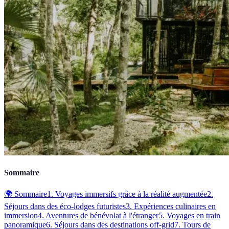
Sommaire
🌍 Sommaire
1. Voyages immersifs grâce à la réalité augmentée
2.
Séjours dans des éco-lodges futuristes
3. Expériences culinaires en
immersion
4. Aventures de bénévolat à l'étranger
5. Voyages en train
panoramique
6. Séjours dans des destinations off-grid
7. Tours de