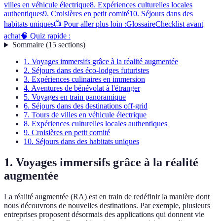
villes en véhicule électrique
8. Expériences culturelles locales
authentiques
9. Croisières en petit comité
10. Séjours dans des
habitats uniques
📺 Pour aller plus loin :
Glossaire
Checklist avant
achat
🧠 Quiz rapide :
Sommaire
(
15
sections
)
1. Voyages immersifs grâce à la réalité augmentée
2. Séjours dans des éco-lodges futuristes
3. Expériences culinaires en immersion
4. Aventures de bénévolat à l'étranger
5. Voyages en train panoramique
6. Séjours dans des destinations off-grid
7. Tours de villes en véhicule électrique
8. Expériences culturelles locales authentiques
9. Croisières en petit comité
10. Séjours dans des habitats uniques
1. Voyages immersifs grâce à la réalité
augmentée
La réalité augmentée (RA) est en train de redéfinir la manière dont
nous découvrons de nouvelles destinations. Par exemple, plusieurs
entreprises proposent désormais des applications qui donnent vie