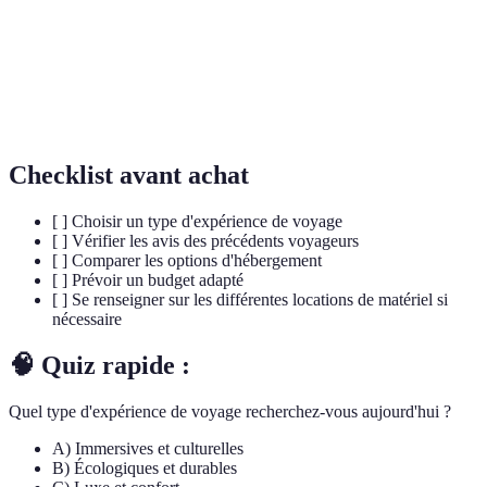
Réalité
numériques sur le monde réel, souvent utilisée dans
augmentée
le tourisme.
Bénévolat à
Pratique où les voyageurs consacrent leur temps à
l'étranger
aider des communautés locales tout en voyageant.
Checklist avant achat
[ ] Choisir un type d'expérience de voyage
[ ] Vérifier les avis des précédents voyageurs
[ ] Comparer les options d'hébergement
[ ] Prévoir un budget adapté
[ ] Se renseigner sur les différentes locations de matériel si
nécessaire
🧠 Quiz rapide :
Quel type d'expérience de voyage recherchez-vous aujourd'hui ?
A) Immersives et culturelles
B) Écologiques et durables