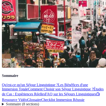
Sommaire
Qu'est-ce qu'un Séjour Linguistique ?
Les Bénéfices d'une
Immersion Totale
Comment Choisir son Séjour Linguistique ?
Études
de Cas : Expériences Réelles
FAQ sur les Séjours Linguistiques
📺
Ressource Vidéo
Glossaire
Checklist Immersion Réussie
Sommaire
(
8
sections
)