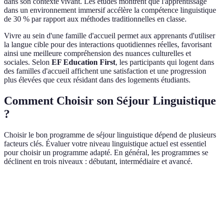
dans son contexte vivant. Les études montrent que l'apprentissage
dans un environnement immersif accélère la compétence linguistique
de 30 % par rapport aux méthodes traditionnelles en classe.
Vivre au sein d'une famille d'accueil permet aux apprenants d'utiliser
la langue cible pour des interactions quotidiennes réelles, favorisant
ainsi une meilleure compréhension des nuances culturelles et
sociales. Selon
EF Education First
, les participants qui logent dans
des familles d'accueil affichent une satisfaction et une progression
plus élevées que ceux résidant dans des logements étudiants.
Comment Choisir son Séjour Linguistique
?
Choisir le bon programme de séjour linguistique dépend de plusieurs
facteurs clés. Évaluer votre niveau linguistique actuel est essentiel
pour choisir un programme adapté. En général, les programmes se
déclinent en trois niveaux : débutant, intermédiaire et avancé.
Critère
Option A
Option B
Option C
Verd
Dépe
Destination
Espagne
États-Unis
Japon