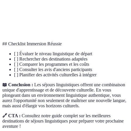
Hébergement
linguistique, telles que la famille d'accueil ou la
résidence étudiante
Compétence
Niveau de maîtrise d'une langue, en termes de
linguistique
grammaire, vocabulaire et prononciation
## Checklist Immersion Réussie
[ ] Évaluer le niveau linguistique de départ
[ ] Rechercher des destinations adaptées
[ ] Comparer les programmes et les coûts
[ ] Consulter les avis d'anciens participants
[ ] Planifier des activités culturelles à intégrer
📖 Conclusion :
Les séjours linguistiques offrent une combinaison
unique d'apprentissage et de découverte culturelle. En vous
plongeant dans un environnement linguistique authentique, vous
aurez l'opportunité non seulement de maîtriser une nouvelle langue,
mais aussi d'élargir vos horizons culturels.
🔗 CTA :
Consultez notre guide complet sur les meilleures
destinations de séjours linguistiques pour préparer votre prochaine
aventure !