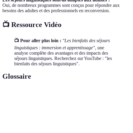
Oui, de nombreux programmes sont conçus pour répondre aux
besoins des adultes et des professionnels en reconversion.
📺 Ressource Vidéo
📺 Pour aller plus loin :
"Les bienfaits des séjours
linguistiques : immersion et apprentissage"
, une
analyse complète des avantages et des impacts des
séjours linguistiques. Recherchez sur YouTube : "les
bienfaits des séjours linguistiques".
Glossaire
Terme
Définition
Processus par lequel on est entouré et immergé
Immersion
dans un environnement parlant la langue cible
Options d'hébergement lors d'un séjour