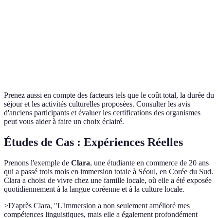
préfé
Niveau de
Débutant
Intermédiaire
Avancé
Perso
Langue
Famille
Résidence
Famil
Hébergement
Studio
d'accueil
étudiante
reco
Prenez aussi en compte des facteurs tels que le coût total, la durée du
séjour et les activités culturelles proposées. Consulter les avis
d'anciens participants et évaluer les certifications des organismes
peut vous aider à faire un choix éclairé.
Études de Cas : Expériences Réelles
Prenons l'exemple de
Clara
, une étudiante en commerce de 20 ans
qui a passé trois mois en immersion totale à Séoul, en Corée du Sud.
Clara a choisi de vivre chez une famille locale, où elle a été exposée
quotidiennement à la langue coréenne et à la culture locale.
>D'après Clara, "L'immersion a non seulement amélioré mes
compétences linguistiques, mais elle a également profondément