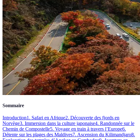
Sommaire
Introduction
1. Safari en Afrique
2. Découverte des fjords en
Norvège
3. Immersion dans la culture japonaise
4. Randonnée sur le
Chemin de Compostelle
5. Voyage en train à travers l’Europe
6.
Détente sur les plages des Maldives
7. Ascension du Kilimandjaro
8.