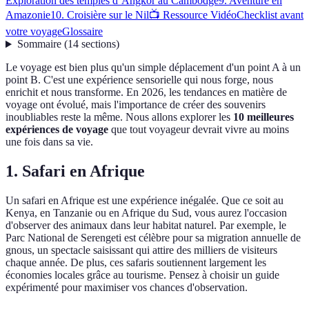
Exploration des temples d’Angkor au Cambodge
9. Aventure en
Amazonie
10. Croisière sur le Nil
📺 Ressource Vidéo
Checklist avant
votre voyage
Glossaire
Sommaire
(
14
sections
)
Le voyage est bien plus qu'un simple déplacement d'un point A à un
point B. C'est une expérience sensorielle qui nous forge, nous
enrichit et nous transforme. En 2026, les tendances en matière de
voyage ont évolué, mais l'importance de créer des souvenirs
inoubliables reste la même. Nous allons explorer les
10 meilleures
expériences de voyage
que tout voyageur devrait vivre au moins
une fois dans sa vie.
1. Safari en Afrique
Un safari en Afrique est une expérience inégalée. Que ce soit au
Kenya, en Tanzanie ou en Afrique du Sud, vous aurez l'occasion
d'observer des animaux dans leur habitat naturel. Par exemple, le
Parc National de Serengeti est célèbre pour sa migration annuelle de
gnous, un spectacle saisissant qui attire des milliers de visiteurs
chaque année. De plus, ces safaris soutiennent largement les
économies locales grâce au tourisme. Pensez à choisir un guide
expérimenté pour maximiser vos chances d'observation.