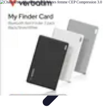
Expériences Voyages
Aventures de Voyage
Expériences de Voyage
Astuces de
Voyage
Experiences
Activités de Voyage
Expériences Voyages