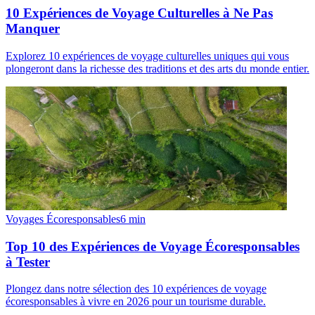
10 Expériences de Voyage Culturelles à Ne Pas
Manquer
Explorez 10 expériences de voyage culturelles uniques qui vous
plongeront dans la richesse des traditions et des arts du monde entier.
Voyages Écoresponsables
6
min
Top 10 des Expériences de Voyage Écoresponsables
à Tester
Plongez dans notre sélection des 10 expériences de voyage
écoresponsables à vivre en 2026 pour un tourisme durable.