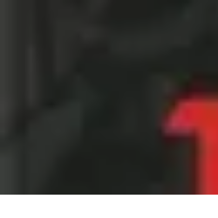
Expériences Voyages
Aventures de Voyage
Expériences de Voyage
Astuces de Voyage
Exper
Expériences Voyages