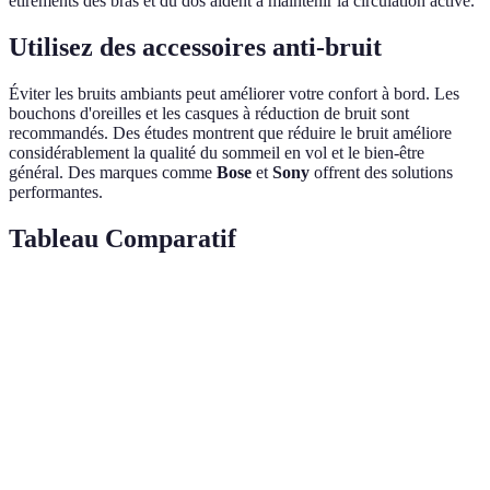
étirements des bras et du dos aident à maintenir la circulation active.
Utilisez des accessoires anti-bruit
Éviter les bruits ambiants peut améliorer votre confort à bord. Les
bouchons d'oreilles et les casques à réduction de bruit sont
recommandés. Des études montrent que réduire le bruit améliore
considérablement la qualité du sommeil en vol et le bien-être
général. Des marques comme
Bose
et
Sony
offrent des solutions
performantes.
Tableau Comparatif
Critère
Siège Couloir
Siège Fenêtre
Siège Aisle
Ver
Stabilité
Moyenne
Haute
Haute
Fen
Accès
Facile
Limité
Optimal
Ais
Vue
Limitée
Exceptionnelle
Moyenne
Fen