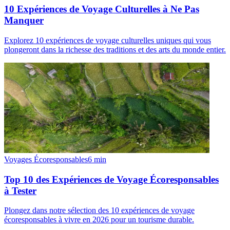
10 Expériences de Voyage Culturelles à Ne Pas
Manquer
Explorez 10 expériences de voyage culturelles uniques qui vous
plongeront dans la richesse des traditions et des arts du monde entier.
Voyages Écoresponsables
6
min
Top 10 des Expériences de Voyage Écoresponsables
à Tester
Plongez dans notre sélection des 10 expériences de voyage
écoresponsables à vivre en 2026 pour un tourisme durable.