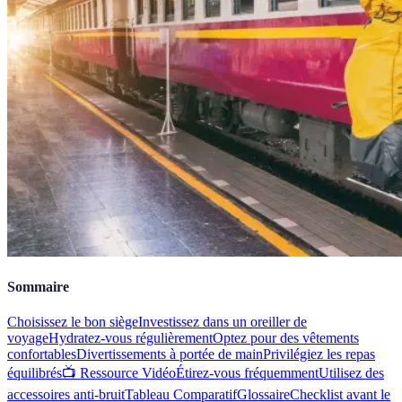
Sommaire
Choisissez le bon siège
Investissez dans un oreiller de
voyage
Hydratez-vous régulièrement
Optez pour des vêtements
confortables
Divertissements à portée de main
Privilégiez les repas
équilibrés
📺 Ressource Vidéo
Étirez-vous fréquemment
Utilisez des
accessoires anti-bruit
Tableau Comparatif
Glossaire
Checklist avant le