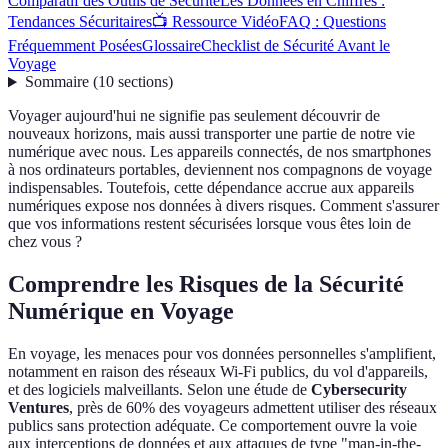
Comparatif des Outils de Sécurité
Les Données en Chiffres :
Tendances Sécuritaires
📺 Ressource Vidéo
FAQ : Questions
Fréquemment Posées
Glossaire
Checklist de Sécurité Avant le
Voyage
Sommaire
(
10
sections
)
Voyager aujourd'hui ne signifie pas seulement découvrir de
nouveaux horizons, mais aussi transporter une partie de notre vie
numérique avec nous. Les appareils connectés, de nos smartphones
à nos ordinateurs portables, deviennent nos compagnons de voyage
indispensables. Toutefois, cette dépendance accrue aux appareils
numériques expose nos données à divers risques. Comment s'assurer
que vos informations restent sécurisées lorsque vous êtes loin de
chez vous ?
Comprendre les Risques de la Sécurité
Numérique en Voyage
En voyage, les menaces pour vos données personnelles s'amplifient,
notamment en raison des réseaux Wi-Fi publics, du vol d'appareils,
et des logiciels malveillants. Selon une étude de
Cybersecurity
Ventures
, près de 60% des voyageurs admettent utiliser des réseaux
publics sans protection adéquate. Ce comportement ouvre la voie
aux interceptions de données et aux attaques de type "man-in-the-