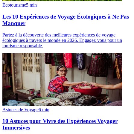
Écotourisme
5
min
Les 10 Expériences de Voyage Écologiques à Ne Pas
Manquer
Partez à la découverte des meilleures expériences de voyage
écologiques à travers le monde en 2026. Engagez-vous pour un
tourisme responsable.
Astuces de Voyage
6
min
10 Astuces pour Vivre des Expériences Voyager
Immersives