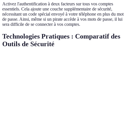
Activez l'authentification à deux facteurs sur tous vos comptes
essentiels. Cela ajoute une couche supplémentaire de sécurité,
nécessitant un code spécial envoyé à votre téléphone en plus du mot
de passe. Ainsi, même si un pirate accède à vos mots de passe, il lui
sera difficile de se connecter à vos comptes.
Technologies Pratiques : Comparatif des
Outils de Sécurité
Critères
VPN (NordVPN)
Antivirus (Norton)
Cloud
Chiffrement
256-bit
Non applicable
Stand
Cout
~10 €
~5 €
~10 €
mensuel
Multi-
Oui
Oui
Oui
appareils
Facilité