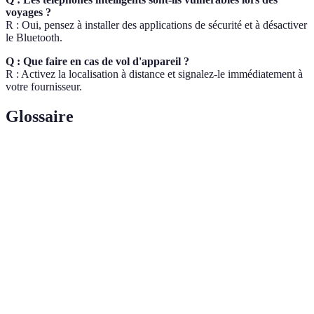
voyages ?
R : Oui, pensez à installer des applications de sécurité et à désactiver
le Bluetooth.
Q : Que faire en cas de vol d'appareil ?
R : Activez la localisation à distance et signalez-le immédiatement à
votre fournisseur.
Glossaire
Terme
Définition
Réseau Privé Virtuel, une technologie pour
VPN
crypter votre connexion.
Man-in-the-
Attaque où le pirate intercepte et modifie les
middle
communications.
Keylogger
Logiciel enregistrant les frappes au clavier.