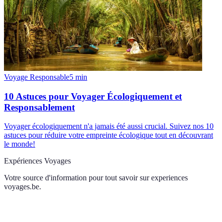
Voyage Responsable
5
min
10 Astuces pour Voyager Écologiquement et
Responsablement
Voyager écologiquement n'a jamais été aussi crucial. Suivez nos 10
astuces pour réduire votre empreinte écologique tout en découvrant
le monde!
Expériences Voyages
Votre source d'information pour tout savoir sur
experiences
voyages.be
.