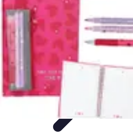
Expériences Voyages
Aventures de Voyage
Expériences de Voyage
Astuces de
Voyage
Experiences
Activités de Voyage
Expériences Voyages