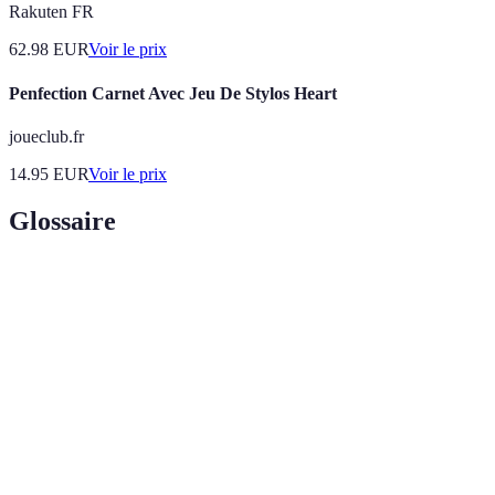
Rakuten FR
62.98
EUR
Voir le prix
Penfection Carnet Avec Jeu De Stylos Heart
joueclub.fr
14.95
EUR
Voir le prix
Glossaire
Terme
Définition
Pratique de voyager de manière à minimiser
Tourisme
l'impact sur l'environnement, tout en respectant
durable
les cultures locales.
Processus de s'engager activement avec une
Immersion
culture en vivant et en participant à ses traditions
culturelle
au quotidien.