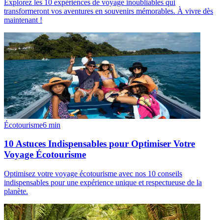
Explorez les 10 expériences de voyage inoubliables qui
transformeront vos aventures en souvenirs mémorables. À vivre dès
maintenant !
Écotourisme
6
min
10 Astuces Indispensables pour Optimiser Votre
Voyage Écotourisme
Optimisez votre voyage écotourisme avec nos 10 conseils
indispensables pour une expérience unique et respectueuse de la
planète.