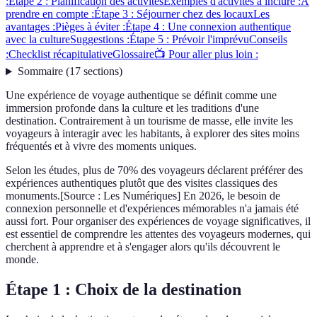
:
Étape 2 : Planification des activités
Exemples d'activités à inclure :
À
prendre en compte :
Étape 3 : Séjourner chez des locaux
Les
avantages :
Pièges à éviter :
Étape 4 : Une connexion authentique
avec la culture
Suggestions :
Étape 5 : Prévoir l'imprévu
Conseils
:
Checklist récapitulative
Glossaire
📺 Pour aller plus loin :
Sommaire
(
17
sections
)
Une expérience de voyage authentique se définit comme une
immersion profonde dans la culture et les traditions d'une
destination. Contrairement à un tourisme de masse, elle invite les
voyageurs à interagir avec les habitants, à explorer des sites moins
fréquentés et à vivre des moments uniques.
Selon les études, plus de 70% des voyageurs déclarent préférer des
expériences authentiques plutôt que des visites classiques des
monuments.[Source : Les Numériques] En 2026, le besoin de
connexion personnelle et d'expériences mémorables n'a jamais été
aussi fort. Pour organiser des expériences de voyage significatives, il
est essentiel de comprendre les attentes des voyageurs modernes, qui
cherchent à apprendre et à s'engager alors qu'ils découvrent le
monde.
Étape 1 : Choix de la destination