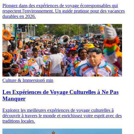
Plongez dans des expériences de voyage écoresponsables qui
respectent l'environnement. Un guide pratique pour des vacances
durables en 2026.
Culture & Immersion
6
min
Les Expériences de Voyage Culturelles à Ne Pas
Manquer
Explorez les meilleures expériences de voyage culturelles à
découvrir à travers le monde et enrichissez votre esprit avec des
traditions locales.