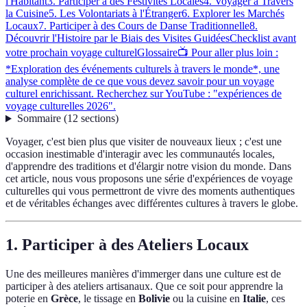
l'Habitant
3. Participer à des Festivités Locales
4. Voyager à Travers
la Cuisine
5. Les Volontariats à l'Étranger
6. Explorer les Marchés
Locaux
7. Participer à des Cours de Danse Traditionnelle
8.
Découvrir l'Histoire par le Biais des Visites Guidées
Checklist avant
votre prochain voyage culturel
Glossaire
📺 Pour aller plus loin :
*Exploration des événements culturels à travers le monde*, une
analyse complète de ce que vous devez savoir pour un voyage
culturel enrichissant. Recherchez sur YouTube : "expériences de
voyage culturelles 2026".
Sommaire
(
12
sections
)
Voyager, c'est bien plus que visiter de nouveaux lieux ; c'est une
occasion inestimable d'interagir avec les communautés locales,
d'apprendre des traditions et d'élargir notre vision du monde. Dans
cet article, nous vous proposons une série d'expériences de voyage
culturelles qui vous permettront de vivre des moments authentiques
et de véritables échanges avec différentes cultures à travers le globe.
1. Participer à des Ateliers Locaux
Une des meilleures manières d'immerger dans une culture est de
participer à des ateliers artisanaux. Que ce soit pour apprendre la
poterie en
Grèce
, le tissage en
Bolivie
ou la cuisine en
Italie
, ces