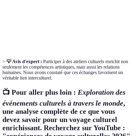
Atelier
une tradition manuelle sous la direction d'un
local
habitant.
Engagement bénévole dans des projets
Volontariat
communautaires, souvent en dehors de son pays
d'origine.
>
💡 Avis d'expert :
Participer à des ateliers culturels enrichit non
seulement les compétences artistiques, mais aussi les relations
humaines. Nous avons constaté que ces échanges favorisent un
véritable lien interculturel.
📺 Pour aller plus loin :
Exploration des
événements culturels à travers le monde
,
une analyse complète de ce que vous
devez savoir pour un voyage culturel
enrichissant. Recherchez sur YouTube :
"expériences de voyage culturelles 2026".