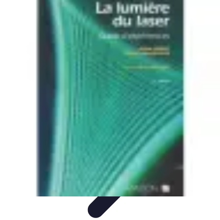
Expériences Voyages
Aventures de Voyage
Expériences de Voyage
Astuces de
Voyage
Experiences
Activités de Voyage
Expériences Voyages