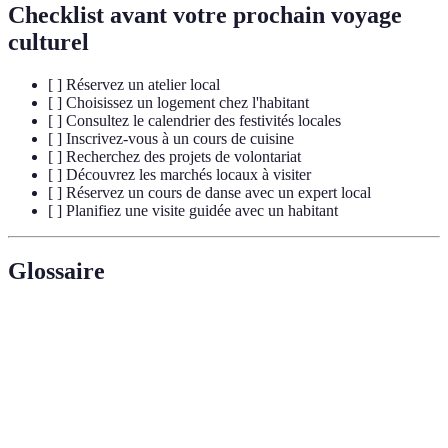
Checklist avant votre prochain voyage
culturel
[ ] Réservez un atelier local
[ ] Choisissez un logement chez l'habitant
[ ] Consultez le calendrier des festivités locales
[ ] Inscrivez-vous à un cours de cuisine
[ ] Recherchez des projets de volontariat
[ ] Découvrez les marchés locaux à visiter
[ ] Réservez un cours de danse avec un expert local
[ ] Planifiez une visite guidée avec un habitant
Glossaire
Terme
Définition
Voyage
Voyage axé sur la découverte de l'histoire, des
culturel
traditions et des pratiques culturelles d'une région.
Activité où les participants apprennent un métier ou