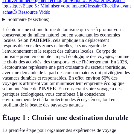
Trouver un hébergement écologique
Étape 4 : Préparer les aspects
logistiques
Étape 5 : Minimiser votre impact
Glossaire
Checklist avant
achat
📺 Ressource Vidéo
Sommaire
(
9
sections
)
L'écotourisme est une forme de tourisme qui vise à promouvoir la
conservation du milieu naturel tout en soutenant les économies
locales. Selon
l’ADEME
, cela implique un déplacement
responsable vers des zones naturelles, la sauvegarde de
l'environnement et le respect des cultures locales. Ce type de
tourisme prend en compte l'impact écologique des voyages, comme
le choix des activités, des transports, et de l'hébergement. En 2026,
l'écotourisme représente une part croissante du secteur touristique,
avec une demande de la part des consommateurs qui privilégient les
vacances durables et responsables. En effet, environ 60% des
voyageurs affirment vouloir minimiser leur empreinte écologique
selon une étude de
l’INSEE
. En consacrant votre voyage à des
pratiques écologiques, vous contribuez à la conscience
environnementale et à la protection des écosystèmes, tout en
profitant de la beauté des paysages naturels.
Étape 1 : Choisir une destination durable
La première étape pour organiser des expériences de voyage