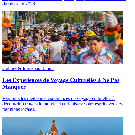
durables en 2026.
Culture & Immersion
6
min
Les Expériences de Voyage Culturelles à Ne Pas
Manquer
Explorez les meilleures expériences de voyage culturelles à
découvrir à travers le monde et enrichissez votre esprit avec des
traditions locales.