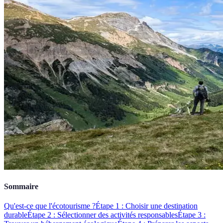
Sommaire
Qu'est-ce que l'écotourisme ?
Étape 1 : Choisir une destination
durable
Étape 2 : Sélectionner des activités responsables
Étape 3 :