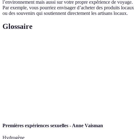
l’environnement mais aussi sur votre propre expérience de voyage.
Par exemple, vous pourriez envisager d’acheter des produits locaux
ou des souvenirs qui soutiennent directement les artisans locaux.
Glossaire
Terme
Définition
Forme de tourisme axée sur la conservation et la
Écotourisme
responsabilité environnementale.
Capacité à répondre aux besoins présents sans
Durabilité
compromettre ceux des générations futures.
Compensation
Processus de réduction ou d'élimination des
carbone
émissions de CO2 générées par vos activités.
Premières expériences sexuelles - Anne Vaisman
Hydrogène