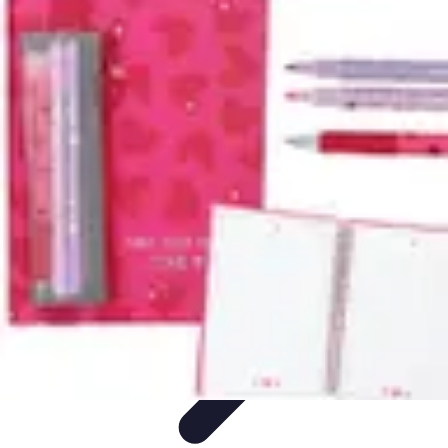
Expériences Voyages
Aventures de Voyage
Expériences de Voyage
Astuces de
Voyage
Experiences
Activités de Voyage
Expériences Voyages