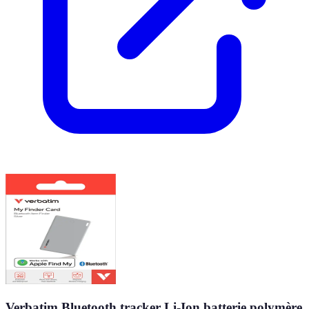
Verbatim Bluetooth tracker Li-Ion batterie polymère