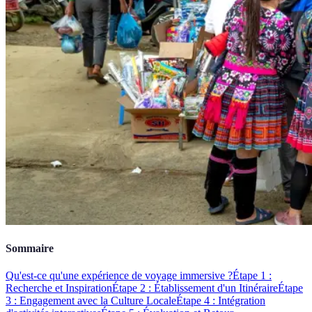
Sommaire
Qu'est-ce qu'une expérience de voyage immersive ?
Étape 1 :
Recherche et Inspiration
Étape 2 : Établissement d'un Itinéraire
Étape
3 : Engagement avec la Culture Locale
Étape 4 : Intégration