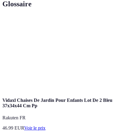
Glossaire
Terme
Définition
Plongée totale dans une culture ou un
Immersion
environnement.
Expertise, Autorité, et Fiabilité, principes de qualité
E-E-A-T
pour le contenu web.
Plan détaillé d'un parcours de voyage, incluant les
Itinéraire
lieux, activités et timings.
Vidaxl Chaises De Jardin Pour Enfants Lot De 2 Bleu
37x34x44 Cm Pp
Rakuten FR
46.99
EUR
Voir le prix