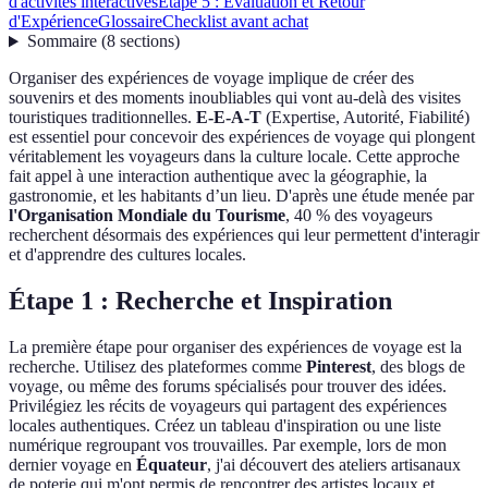
d'activités interactives
Étape 5 : Évaluation et Retour
d'Expérience
Glossaire
Checklist avant achat
Sommaire
(
8
sections
)
Organiser des expériences de voyage implique de créer des
souvenirs et des moments inoubliables qui vont au-delà des visites
touristiques traditionnelles.
E-E-A-T
(Expertise, Autorité, Fiabilité)
est essentiel pour concevoir des expériences de voyage qui plongent
véritablement les voyageurs dans la culture locale. Cette approche
fait appel à une interaction authentique avec la géographie, la
gastronomie, et les habitants d’un lieu. D'après une étude menée par
l'Organisation Mondiale du Tourisme
, 40 % des voyageurs
recherchent désormais des expériences qui leur permettent d'interagir
et d'apprendre des cultures locales.
Étape 1 : Recherche et Inspiration
La première étape pour organiser des expériences de voyage est la
recherche. Utilisez des plateformes comme
Pinterest
, des blogs de
voyage, ou même des forums spécialisés pour trouver des idées.
Privilégiez les récits de voyageurs qui partagent des expériences
locales authentiques. Créez un tableau d'inspiration ou une liste
numérique regroupant vos trouvailles. Par exemple, lors de mon
dernier voyage en
Équateur
, j'ai découvert des ateliers artisanaux
de poterie qui m'ont permis de rencontrer des artistes locaux et