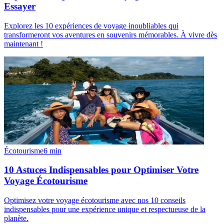
Essayer
Explorez les 10 expériences de voyage inoubliables qui
transformeront vos aventures en souvenirs mémorables. À vivre dès
maintenant !
Écotourisme
6
min
10 Astuces Indispensables pour Optimiser Votre
Voyage Écotourisme
Optimisez votre voyage écotourisme avec nos 10 conseils
indispensables pour une expérience unique et respectueuse de la
planète.