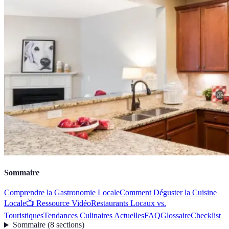
Sommaire
Comprendre la Gastronomie Locale
Comment Déguster la Cuisine
Locale
📺 Ressource Vidéo
Restaurants Locaux vs.
Touristiques
Tendances Culinaires Actuelles
FAQ
Glossaire
Checklist
Sommaire
(
8
sections
)