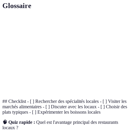
Glossaire
Terme
Définition
Art de préparer, apprécier et déguster les
Gastronomie
repas.
Consommation de produits alimentaires
Locavorisme
locaux.
Empreinte
Mesure des émissions de CO2 induites par une
Carbone
activité.
## Checklist - [ ] Rechercher des spécialités locales - [ ] Visiter les
marchés alimentaires - [ ] Discuter avec les locaux - [ ] Choisir des
plats typiques - [ ] Expérimenter les boissons locales
🧠 Quiz rapide :
Quel est l'avantage principal des restaurants
locaux ?