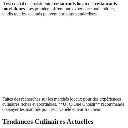
Il est crucial de choisir entre
restaurants locaux
et
restaurants
touristiques
. Les premiers offrent une expérience authentique,
tandis que les seconds peuvent être plus standardisés.
Critère
Restaurants Locaux
Restaurants Touristiques
Authenticité
Élevée
Moyenne
Prix
Modéré
Parfois élevé
Emballage
Rustique
Soigné
Fréquentation
Locaux
Touristes
Faites des recherches sur les marchés locaux pour des expériences
culinaires riches et abordables. **UFC-Que Choisir** recommande
d'essayer les marchés pour leur variété et leur fraîcheur.
Tendances Culinaires Actuelles