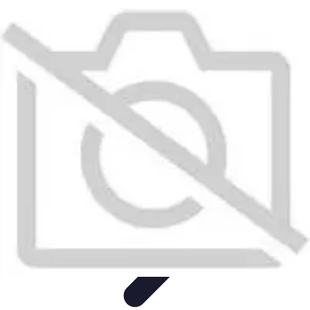
Expériences Voyages
Aventures de Voyage
Expériences de Voyage
Astuces de
Voyage
Experiences
Activités de Voyage
Expériences Voyages