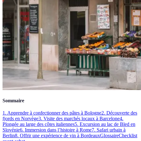
Sommaire
1. Apprendre à confectionner des pâtes à Bologne
2. Découverte des
fjords en Norvège
3. Visite des marchés locaux à Barcelone
4.
Plongée au large des côtes italiennes
5. Excursion au lac de Bled en
Slovénie
6. Immersion dans l’histoire à Rome
7. Safari urbain à
Berlin
8. Offrir une expérience de vin à Bordeaux
Glossaire
Checklist