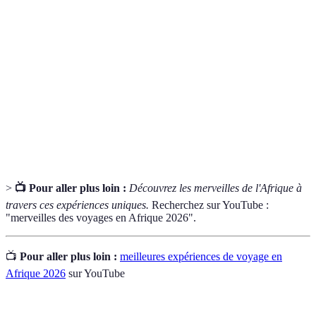
Terme
Définition
Safari
Observations d'animaux sauvages dans leur habitat naturel
Marché traditionnel dans les pays arabes où l'on marche,
Souk
souvent plein de boutiques et d'artisans
Zone fertile dans un désert, souvent autour d'une source
Oasis
d'eau
>
📺 Pour aller plus loin :
Découvrez les merveilles de l'Afrique à
travers ces expériences uniques.
Recherchez sur YouTube :
"merveilles des voyages en Afrique 2026".
📺
Pour aller plus loin :
meilleures expériences de voyage en
Afrique 2026
sur YouTube