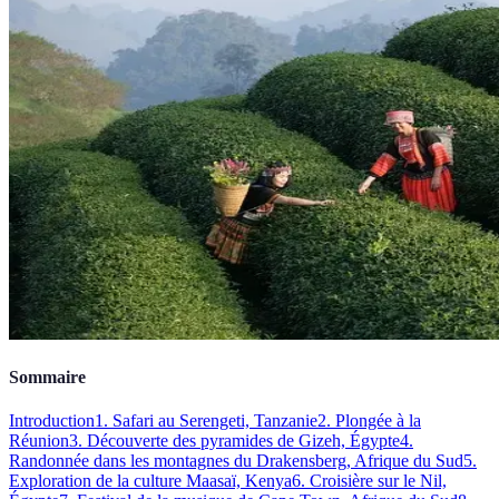
Sommaire
Introduction
1. Safari au Serengeti, Tanzanie
2. Plongée à la
Réunion
3. Découverte des pyramides de Gizeh, Égypte
4.
Randonnée dans les montagnes du Drakensberg, Afrique du Sud
5.
Exploration de la culture Maasaï, Kenya
6. Croisière sur le Nil,