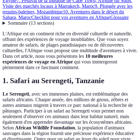
Égypte
7. Festival de la musique de Cape Town, Afrique du Sud
8.
Visite des marchés locaux à Marrakech, Maroc
9. Plongée avec les
requins-baleines, Mozambique
10. Aventures dans le désert du
Sahara, Maroc
Checklist pour vos aventures en Afrique
Glossaire
Sommaire
(
13
sections
)
L'Afrique est un continent riche en diversité culturelle et naturelle,
offrant des expériences de voyage inoubliables. Que vous soyez
amateur de safaris, de plages paradisiaques ou de découvertes
culturelles, l'Afrique vous propose une multitude d'aventures à vivre.
Dans cet article, nous vous présentons les
10 meilleures
expériences de voyage en Afrique
qui vous immergeront
pleinement dans ce fascinant continent.
1. Safari au Serengeti, Tanzanie
Le Serengeti
, avec ses immenses plaines, est emblématique des
safaris africains. Chaque année, des millions de gnous, zèbres et
autres animaux migrent à travers ce parc national à la recherche de
pâturages. Participer à un safari au Serengeti vous permet non
seulement d'observer ces animaux dans leur habitat naturel, mais
également d'en apprendre davantage sur les écosystèmes africains.
Selon
African Wildlife Foundation
, la population d'animaux
sauvages dans la région fournit une précieuse expérience éducative
et divertissante. Optez pour un safari au lever du soleil pour vivre