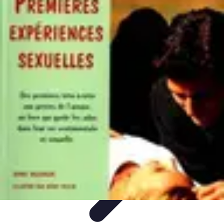
Expériences Voyages
Aventures de Voyage
Expériences de Voyage
Astuces de
Voyage
Experiences
Activités de Voyage
Expériences Voyages