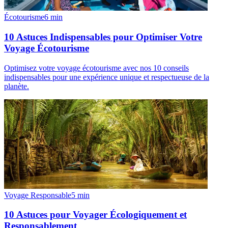
Écotourisme
6
min
10 Astuces Indispensables pour Optimiser Votre
Voyage Écotourisme
Optimisez votre voyage écotourisme avec nos 10 conseils
indispensables pour une expérience unique et respectueuse de la
planète.
Voyage Responsable
5
min
10 Astuces pour Voyager Écologiquement et
Responsablement