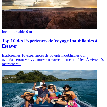
Incontournables
6
min
Top 10 des Expériences de Voyage Inoubliables à
Essayer
Explorez les 10 expériences de voyage inoubliables qui
transformeront vos aventures en souvenirs mémorables. À vivre dès
maintenant !