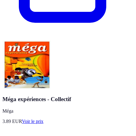
Méga expériences - Collectif
Méga
3.89
EUR
Voir le prix