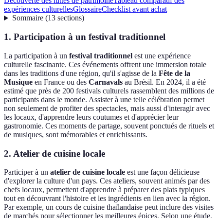
Découverte des luttes de patrimoine
Tableau comparatif des
expériences culturelles
Glossaire
Checklist avant achat
Sommaire
(
13
sections
)
1. Participation à un festival traditionnel
La participation à un
festival traditionnel
est une expérience
culturelle fascinante. Ces événements offrent une immersion totale
dans les traditions d'une région, qu'il s'agisse de la
Fête de la
Musique
en France ou des
Carnavals
au Brésil. En 2024, il a été
estimé que près de 200 festivals culturels rassemblent des millions de
participants dans le monde. Assister à une telle célébration permet
non seulement de profiter des spectacles, mais aussi d'interagir avec
les locaux, d'apprendre leurs coutumes et d'apprécier leur
gastronomie. Ces moments de partage, souvent ponctués de rituels et
de musiques, sont mémorables et enrichissants.
2. Atelier de cuisine locale
Participer à un
atelier de cuisine locale
est une façon délicieuse
d'explorer la culture d'un pays. Ces ateliers, souvent animés par des
chefs locaux, permettent d'apprendre à préparer des plats typiques
tout en découvrant l'histoire et les ingrédients en lien avec la région.
Par exemple, un cours de cuisine thaïlandaise peut inclure des visites
de marchés pour sélectionner les meilleures épices. Selon une étude,