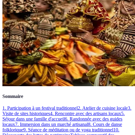
Sommaire
1. Participation à un festival traditionnel
2. Atelier de cuisine locale
3.
Visite de sites historiques
4. Rencontre avec des artisans locaux
5.
Séjour dans une famille d'accueil
6. Randonnée avec des guides
locaux
7. Immersion dans un marché artisanal
8. Cours de danse
folklorique
9. Séance de méditation ou de yoga traditionnel
10.