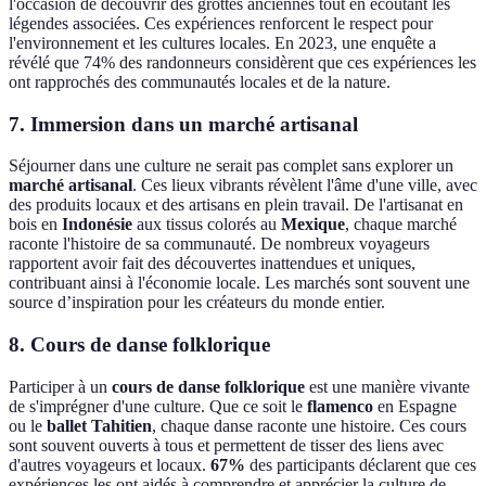
l'occasion de découvrir des grottes anciennes tout en écoutant les
légendes associées. Ces expériences renforcent le respect pour
l'environnement et les cultures locales. En 2023, une enquête a
révélé que 74% des randonneurs considèrent que ces expériences les
ont rapprochés des communautés locales et de la nature.
7. Immersion dans un marché artisanal
Séjourner dans une culture ne serait pas complet sans explorer un
marché artisanal
. Ces lieux vibrants révèlent l'âme d'une ville, avec
des produits locaux et des artisans en plein travail. De l'artisanat en
bois en
Indonésie
aux tissus colorés au
Mexique
, chaque marché
raconte l'histoire de sa communauté. De nombreux voyageurs
rapportent avoir fait des découvertes inattendues et uniques,
contribuant ainsi à l'économie locale. Les marchés sont souvent une
source d’inspiration pour les créateurs du monde entier.
8. Cours de danse folklorique
Participer à un
cours de danse folklorique
est une manière vivante
de s'imprégner d'une culture. Que ce soit le
flamenco
en Espagne
ou le
ballet Tahitien
, chaque danse raconte une histoire. Ces cours
sont souvent ouverts à tous et permettent de tisser des liens avec
d'autres voyageurs et locaux.
67%
des participants déclarent que ces
expériences les ont aidés à comprendre et apprécier la culture de