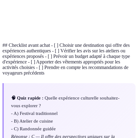
Ensembles de biens et traditions transmises au fil
Patrimoine
des générations.
Fabrication d'objets manuels, souvent en lien avec la
Artisanat
culture locale.
## Checklist avant achat - [ ] Choisir une destination qui offre des
expériences authentiques - [ ] Vérifier les avis sur les ateliers ou
expériences proposés - [ ] Prévoir un budget adapté à chaque type
d'expérience - [ ] Apporter des vêtements appropriés pour les
activités choisies - [ ] Prendre en compte les recommandations de
voyageurs précédents
🧠 Quiz rapide :
Quelle expérience culturelle souhaitez-
vous explorer ?
- A) Festival traditionnel
- B) Atelier de cuisine
- C) Randonnée guidée
Réponse : C — Il offre des perspectives uniques sur la