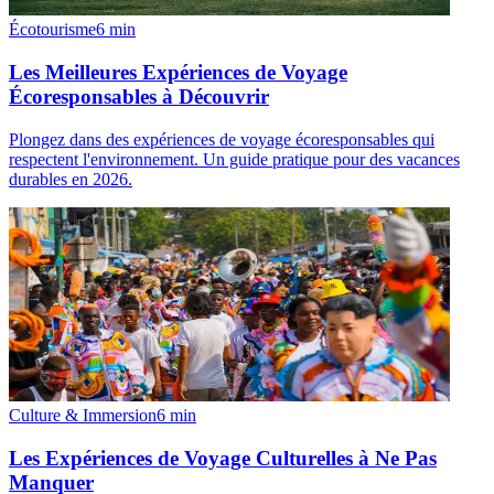
Écotourisme
6
min
Les Meilleures Expériences de Voyage
Écoresponsables à Découvrir
Plongez dans des expériences de voyage écoresponsables qui
respectent l'environnement. Un guide pratique pour des vacances
durables en 2026.
Culture & Immersion
6
min
Les Expériences de Voyage Culturelles à Ne Pas
Manquer