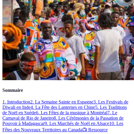
Sommaire
1. Introduction
2. La Semaine Sainte en Espagne
3. Les Festivals de
Diwali en Inde
4. La Fête des Lanternes en Chine
5. Les Traditions
de Noël en Suède
6. Les Fêtes de la musique à Montréal
7. Le
Carnaval de Rio de Janeiro
8. Les Cérémonies de la Passation de
Pouvoir à Madagascar
9. Les Marchés de Noël en Alsace
10. Les
Fêtes des Nouveaux Territoires au Canada
📺 Ressource