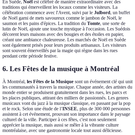
En Suède,
Noël
est célébré de manière extraordinaire avec des
traditions qui émerveillent les locaux comme les visiteurs. La
célébration commence avec l'Avent, suivi par le
Julbord
, un buffet
de Noël garni de mets savoureux comme le jambon de Noël, le
saumon et les pains d'épices. La tradition du
Tomte
, une sorte de
lutin de Noël, ajoute une touche mystique à l'occasion. Les Suédois
décorent leurs maisons avec des bougies et des étoiles en papier,
créant une ambiance chaleureuse. Les marchés de Noël en Suède
sont également prisés pour leurs produits artisanaux. Les visiteurs
sont souvent émerveillés par la magie qui règne dans les rues
pendant cette période festive.
6. Les Fêtes de la musique à Montréal
À Montréal,
les Fêtes de la Musique
sont un événement clé qui unit
les communautés à travers la musique. Chaque année, des artistes du
monde entier se produisent gratuitement dans les rues, les parcs et
les places publiques, attirant des milliers de passionnés. Les genres
musicaux vont du jazz à la musique classique, en passant par la pop
et le rock. Selon une étude de l’
INSEE
, plus de 300 000 personnes
assistent à cet événement, prouvant son importance dans le paysage
culturel de la ville. Participer à ces fêtes, c'est non seulement
apprécier la musique, mais aussi se mêler à la vibrante culture
montréalaise, avec une gastronomie locale tout aussi délicieuse.