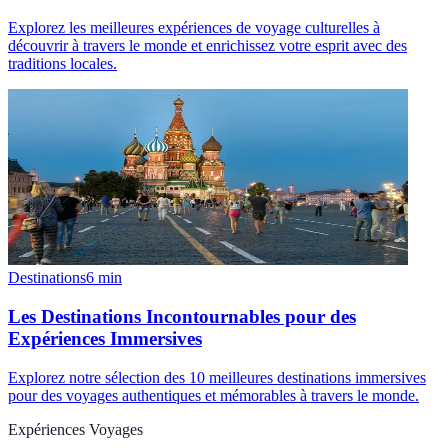
Explorez les meilleures expériences de voyage culturelles à
découvrir à travers le monde et enrichissez votre esprit avec des
traditions locales.
Destinations
6
min
Les Destinations Incontournables pour des
Expériences Immersives
Explorez notre sélection des 10 meilleures destinations immersives
pour des voyages authentiques et mémorables à travers le monde.
Expériences Voyages