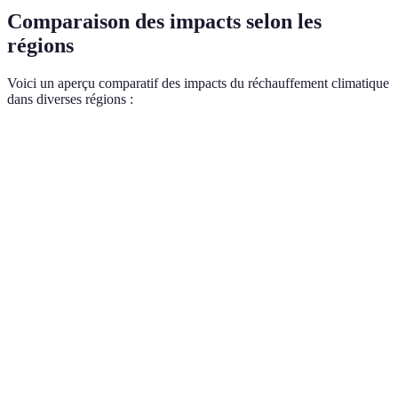
Comparaison des impacts selon les
régions
Voici un aperçu comparatif des impacts du réchauffement climatique
dans diverses régions :
Région
Impact principal
Avantage touristique
Adaptat
Réduction
Dévelo
Alpes
Plein air diversifié
neigeuse
durable
Maldives
Montée des eaux
Plongée sous-marine
Infrast
Pays
Changement
Climat tempéré
Gestion
nordiques
saison
Blanchiment
Australie
Vie marine unique
Restaur
corail