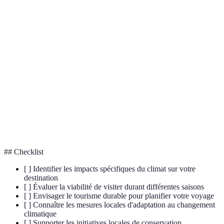
Terme
Définition
Augmentation progressive des températures
Réchauffement
moyennes de l'atmosphère terrestre et des
climatique
océans.
Tourisme
Approche du tourisme qui minimise l'impact sur
durable
l'environnement et respecte les cultures locales.
Phénomène naturel renforcé par l'activité
Effet de serre
humaine, conduisant à un réchauffement de la
planète.
## Checklist
[ ] Identifier les impacts spécifiques du climat sur votre
destination
[ ] Évaluer la viabilité de visiter durant différentes saisons
[ ] Envisager le tourisme durable pour planifier votre voyage
[ ] Connaître les mesures locales d'adaptation au changement
climatique
[ ] Supporter les initiatives locales de conservation