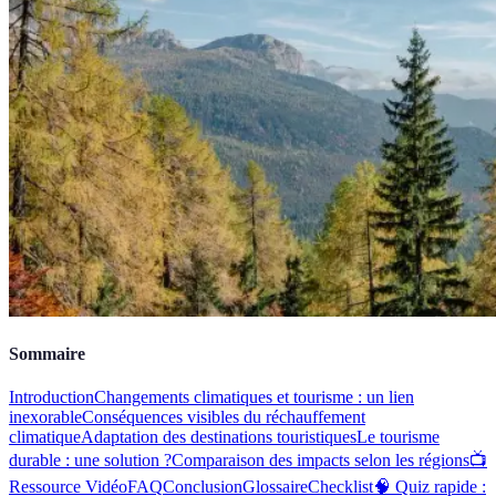
Sommaire
Introduction
Changements climatiques et tourisme : un lien
inexorable
Conséquences visibles du réchauffement
climatique
Adaptation des destinations touristiques
Le tourisme
durable : une solution ?
Comparaison des impacts selon les régions
📺
Ressource Vidéo
FAQ
Conclusion
Glossaire
Checklist
🧠 Quiz rapide :