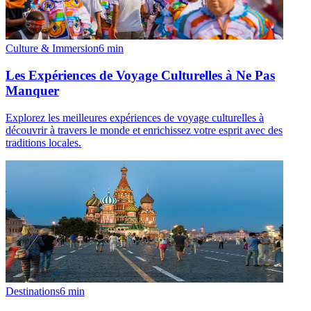
Culture & Immersion
6
min
Les Expériences de Voyage Culturelles à Ne Pas
Manquer
Explorez les meilleures expériences de voyage culturelles à
découvrir à travers le monde et enrichissez votre esprit avec des
traditions locales.
Destinations
6
min