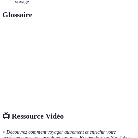
voyage
Glossaire
Terme
Définition
Tourisme ayant un impact positif sur
Écotourisme
l'environnement et les populations locales.
Engagement à fournir des services gratuits pour
Volontariat
aider une communauté ou un environnement.
Séjour
Expérience de voyage permettant de vivre au plus
immersif
près des cultures et modes de vie locaux.
📺 Ressource Vidéo
>
Découvrez comment voyager autrement et enrichir votre
expérience avec des aventures uniques
. Recherchez sur YouTube :