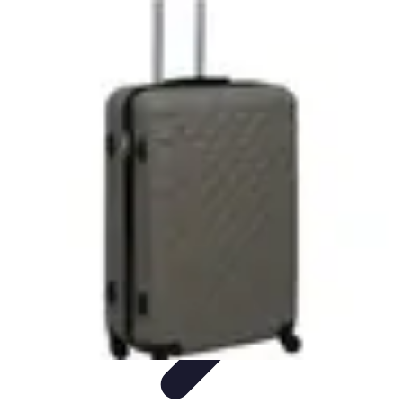
Expériences Voyages
Aventures de Voyage
Expériences de Voyage
Astuces de
Voyage
Experiences
Activités de Voyage
Expériences Voyages