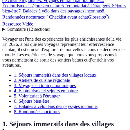
de cuisine régionale
3. Voyages en train panoramiques
4.
Écotourisme et séjours en nature
5. Volontariat à l'étranger
6. Séjours
bien-être
7. Balades à vélo dans des paysages inconnus
8.
Randonnées nocturnes
✅ Checklist avant achat
Glossaire
📺
Ressource Vidéo
Sommaire
(
12
sections
)
Voyager est l'une des expériences les plus enrichissantes de la vie.
En 2026, alors que les voyages reprennent leur effervescence
d'antan, il est crucial d'explorer de nouvelles façons de découvrir le
monde. Les expériences de voyage que nous vous proposons ici
vous permettront de sortir des sentiers battus et d’enrichir vos
aventures.
1. Séjours immersifs dans des villages locaux
2. Ateliers de cuisine régionale
3. Voyages en train panoramiques
4. Écotourisme et séjours en nature
5. Volontariat à l'étranger
6. Séjours bien-être
7. Balades à vélo dans des paysages inconnus
8. Randonnées nocturnes
1. Séjours immersifs dans des villages