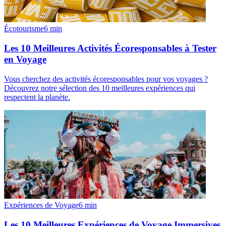
Écotourisme
6
min
Les 10 Meilleures Activités Écoresponsables à Tester
en Voyage
Vous cherchez des activités écoresponsables pour vos voyages ?
Découvrez notre sélection des 10 meilleures expériences qui
respectent la planète.
Expériences de Voyage
6
min
Les 10 Meilleures Expériences de Voyage Immersives