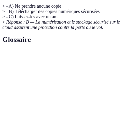
> - A) Ne prendre aucune copie
> - B) Télécharger des copies numériques sécurisées
> - C) Laissez-les avec un ami
>
Réponse : B — La numérisation et le stockage sécurisé sur le
cloud assurent une protection contre la perte ou le vol.
Glossaire
Terme
Définition
Réseau privé virtuel utilisé pour sécuriser les connexions
VPN
internet
Ministère de l'Europe et des Affaires étrangères, qui
MEAE
fournit des conseils aux voyageurs
Application mobile qui envoie des alertes de sécurité à
bSafe
des contacts prédéfinis