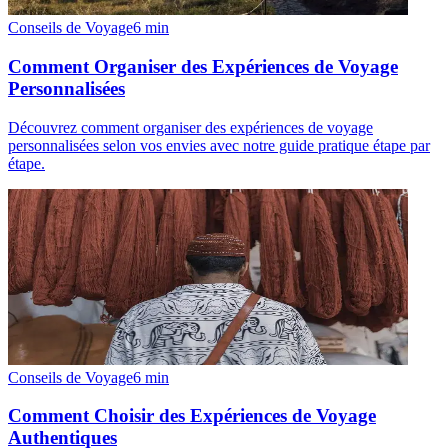
Conseils de Voyage
6
min
Comment Organiser des Expériences de Voyage
Personnalisées
Découvrez comment organiser des expériences de voyage
personnalisées selon vos envies avec notre guide pratique étape par
étape.
Conseils de Voyage
6
min
Comment Choisir des Expériences de Voyage
Authentiques