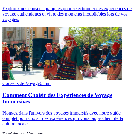
Explorez nos conseils pratiques pour sélectionner des expériences de
voyage authentiques et vivre des moments inoubliables lors de vos
voyages.
Conseils de Voyage
6
min
Comment Choisir des Expériences de Voyage
Immersives
Plongez dans l'univers des voyages immersifs avec notre guide
complet pour choisir des expériences qui vous rapprochent de la
culture locale.
Expériences Voyages