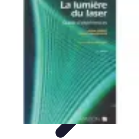
Expériences Voyages
Aventures de Voyage
Expériences de Voyage
Astuces de
Voyage
Experiences
Activités de Voyage
Expériences Voyages