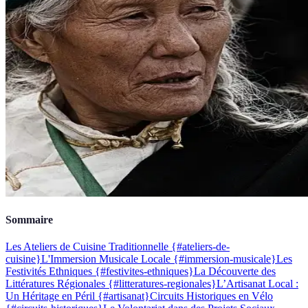
Sommaire
Les Ateliers de Cuisine Traditionnelle {#ateliers-de-
cuisine}
L'Immersion Musicale Locale {#immersion-musicale}
Les
Festivités Ethniques {#festivites-ethniques}
La Découverte des
Littératures Régionales {#litteratures-regionales}
L’Artisanat Local :
Un Héritage en Péril {#artisanat}
Circuits Historiques en Vélo