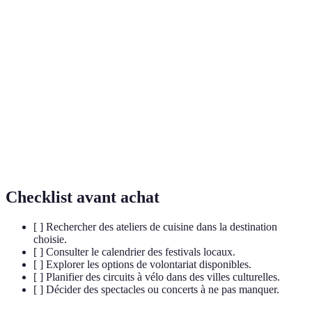
Une expérience qui plonge totalement le participant
Expérience
dans un environnement ou une culture, favorisant
Immersive
l'engagement et la compréhension.
Engagement bénévole dans des projets locaux,
Volontariat
offrant aide et soutien tout en favorisant
l'immersion culturelle.
Séance de pratique, souvent artistique ou artisanale,
Atelier
permettant aux participants d'apprendre directement
auprès de professionnels locaux.
Checklist avant achat
[ ] Rechercher des ateliers de cuisine dans la destination
choisie.
[ ] Consulter le calendrier des festivals locaux.
[ ] Explorer les options de volontariat disponibles.
[ ] Planifier des circuits à vélo dans des villes culturelles.
[ ] Décider des spectacles ou concerts à ne pas manquer.