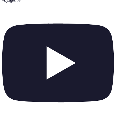
voyages.be
.