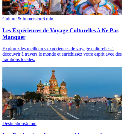
Culture & Immersion
6
min
Les Expériences de Voyage Culturelles à Ne Pas
Manquer
Explorez les meilleures expériences de voyage culturelles à
découvrir à travers le monde et enrichissez votre esprit avec des
traditions locales.
Destinations
6
min