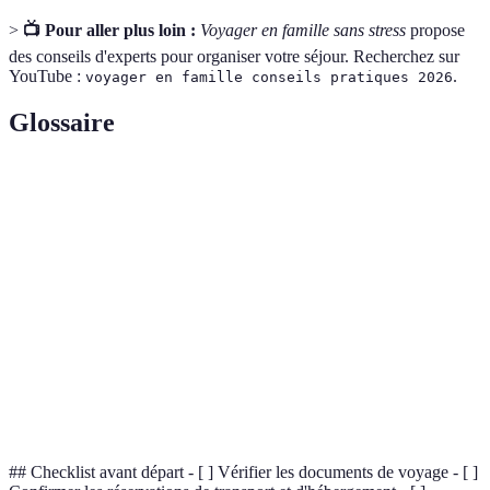
>
📺 Pour aller plus loin :
Voyager en famille sans stress
propose
des conseils d'experts pour organiser votre séjour. Recherchez sur
YouTube :
.
voyager en famille conseils pratiques 2026
Glossaire
Terme
Définition
Destination
Lieux offrant des activités adaptées aux enfants et
familiale
adultes.
Budget
Planification financière pour couvrir l'ensemble
voyage
des coûts liés au déplacement.
Flexibilité
Capacité d'adaptation face aux aléas durant un
de voyage
séjour.
## Checklist avant départ - [ ] Vérifier les documents de voyage - [ ]