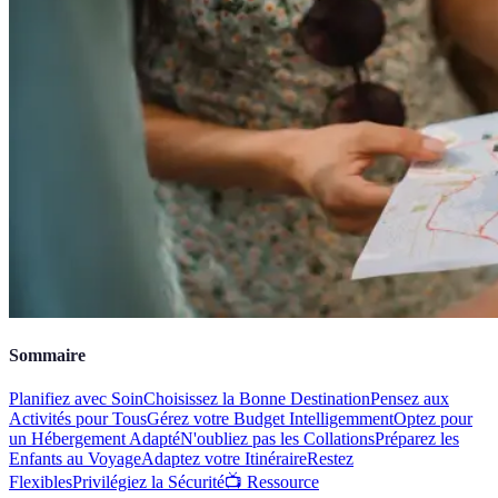
Sommaire
Planifiez avec Soin
Choisissez la Bonne Destination
Pensez aux
Activités pour Tous
Gérez votre Budget Intelligemment
Optez pour
un Hébergement Adapté
N'oubliez pas les Collations
Préparez les
Enfants au Voyage
Adaptez votre Itinéraire
Restez
Flexibles
Privilégiez la Sécurité
📺 Ressource