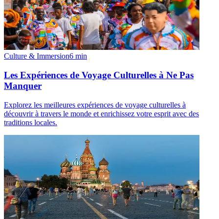
Culture & Immersion
6
min
Les Expériences de Voyage Culturelles à Ne Pas
Manquer
Explorez les meilleures expériences de voyage culturelles à
découvrir à travers le monde et enrichissez votre esprit avec des
traditions locales.