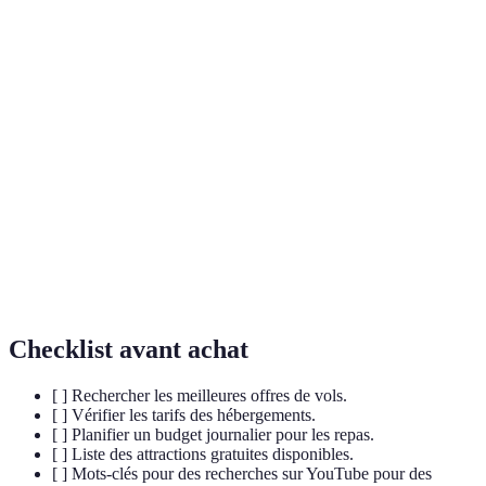
Terme
Définition
Budget
Montant global alloué à un voyage, incluant
Voyage
transport, hébergement, alimentation et activités.
Style de voyage à bas coût incluant le transport en
Backpacking
commun et le camping.
Type de tourisme responsable, favorisant la
Écotourisme
découverte des espaces naturels tout en protégeant
l’environnement.
Checklist avant achat
[ ] Rechercher les meilleures offres de vols.
[ ] Vérifier les tarifs des hébergements.
[ ] Planifier un budget journalier pour les repas.
[ ] Liste des attractions gratuites disponibles.
[ ] Mots-clés pour des recherches sur YouTube pour des