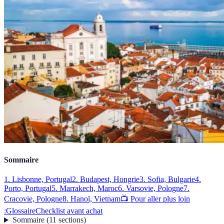
Sommaire
1. Lisbonne, Portugal
2. Budapest, Hongrie
3. Sofia, Bulgarie
4.
Porto, Portugal
5. Marrakech, Maroc
6. Varsovie, Pologne
7.
Cracovie, Pologne
8. Hanoï, Vietnam
📺 Pour aller plus loin
:
Glossaire
Checklist avant achat
Sommaire
(
11
sections
)