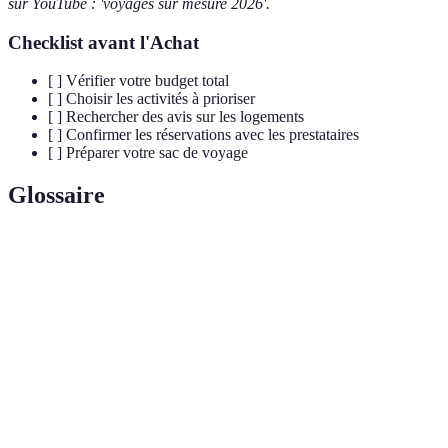
sur YouTube : 'voyages sur mesure 2026'.
Checklist avant l'Achat
[ ] Vérifier votre budget total
[ ] Choisir les activités à prioriser
[ ] Rechercher des avis sur les logements
[ ] Confirmer les réservations avec les prestataires
[ ] Préparer votre sac de voyage
Glossaire
Terme
Définition
Voyage sur
Un voyage personnalisé selon les besoins et
mesure
préférences du voyageur.
Immersion
Expérience qui permet de vivre et d'interagir
culturelle
avec une culture locale.