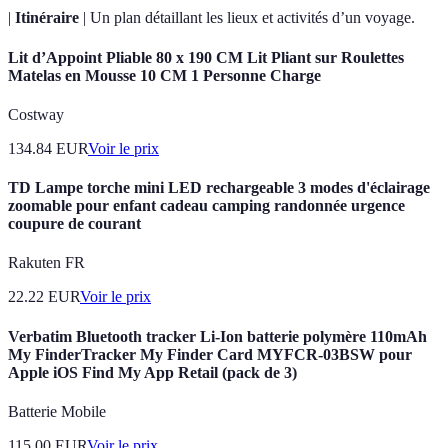
|
Itinéraire
| Un plan détaillant les lieux et activités d’un voyage.
Lit d’Appoint Pliable 80 x 190 CM Lit Pliant sur Roulettes
Matelas en Mousse 10 CM 1 Personne Charge
Costway
134.84
EUR
Voir le prix
TD Lampe torche mini LED rechargeable 3 modes d'éclairage
zoomable pour enfant cadeau camping randonnée urgence
coupure de courant
Rakuten FR
22.22
EUR
Voir le prix
Verbatim Bluetooth tracker Li-Ion batterie polymère 110mAh
My FinderTracker My Finder Card MYFCR-03BSW pour
Apple iOS Find My App Retail (pack de 3)
Batterie Mobile
115.00
EUR
Voir le prix