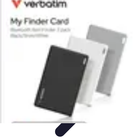
Expériences Voyages
Aventures de Voyage
Expériences de Voyage
Astuces de
Voyage
Experiences
Activités de Voyage
Expériences Voyages