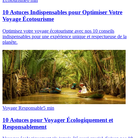
Écotourisme
6
min
10 Astuces Indispensables pour Optimiser Votre
Voyage Écotourisme
Optimisez votre voyage écotourisme avec nos 10 conseils
indispensables pour une expérience unique et respectueuse de la
planète.
Voyage Responsable
5
min
10 Astuces pour Voyager Écologiquement et
Responsablement