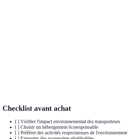
Terme
Définition
Type de tourisme axé sur la conservation de
Écotourisme
l'environnement et le bien-être des populations
locales.
Mesure des émissions de gaz à effet de serre,
Empreinte
exprimée en CO2, générées par un individu, une
carbone
organisation ou une activité.
Forme de tourisme qui s'efforce de minimiser
Tourisme
l'impact sur l'environnement, soutient les
durable
économies locales et respecte les cultures.
Checklist avant achat
[ ] Vérifier l'impact environnemental des transporteurs
[ ] Choisir un hébergement écoresponsable
[ ] Préférer des activités respectueuses de l'environnement
[ ] Emporter des accessoires réutilisables