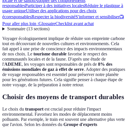
locale et de saison
Adopter des comportements
responsables
Participer à des initiatives locales
Réduire le plastique à
usage unique
Utiliser des applications pour des choix
écoresponsables
Respecter la biodiversité
S'informer et sensibiliser
📺
Pour aller plus loin :
Glossaire
Checklist avant achat
Sommaire
(
13
sections
)
Voyager écologiquement implique de réduire son empreinte carbone
tout en découvrant de nouvelles cultures et environnements. Cela
fait appel à une prise de conscience des impacts environnementaux
de nos choix. Le
tourisme durable
favorise le respect des
communautés locales et de la faune. D'après une étude de
l'
ADEME
, les voyages sont responsables de près de
8% des
émissions mondiales de gaz à effet de serre
. Adopter des pratiques
de voyage responsables est essentiel pour préserver notre planète
pour les générations futures. Cela signifie penser à chaque étape de
notre voyage, de la préparation à notre retour.
Choisir des moyens de transport durables
Le choix du
transport
est crucial pour réduire l'impact
environnemental. Favorisez les modes de déplacement moins
polluants. Par exemple, le train est souvent une alternative plus verte
que l'avion. Selon les données du
Groupe d'experts