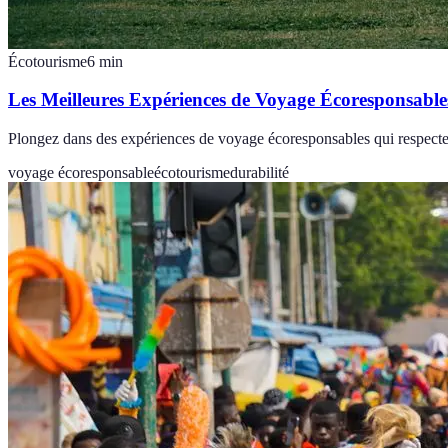
Écotourisme
6
min
Les Meilleures Expériences de Voyage Écoresponsable
Plongez dans des expériences de voyage écoresponsables qui respecte
voyage écoresponsable
écotourisme
durabilité