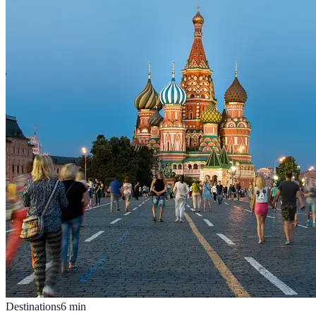
Destinations
6
min