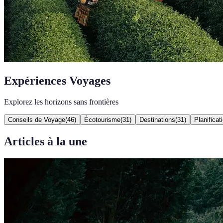
Expériences Voyages
Explorez les horizons sans frontières
Conseils de Voyage
(
46
)
Écotourisme
(
31
)
Destinations
(
31
)
Planifica
Articles à la une