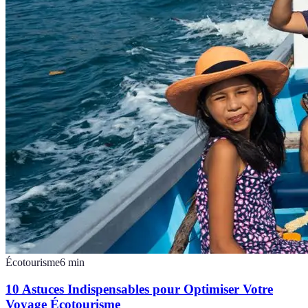
Écotourisme
6
min
10 Astuces Indispensables pour Optimiser Votre
Voyage Écotourisme