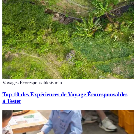
Voyages Écoresponsables
6
min
Top 10 des Expériences de Voyage Écoresponsables
à Tester