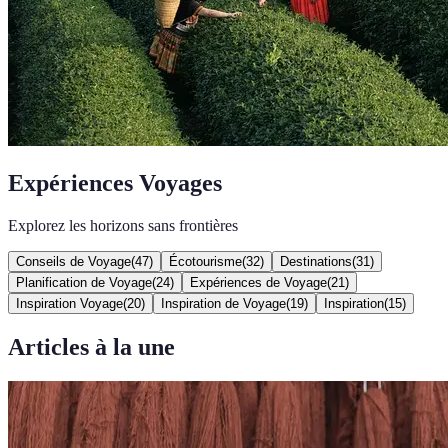
Expériences Voyages
Explorez les horizons sans frontières
Conseils de Voyage
(
47
)
Écotourisme
(
32
)
Destinations
(
31
)
Planification de Voyage
(
24
)
Expériences de Voyage
(
21
)
Inspiration Voyage
(
20
)
Inspiration de Voyage
(
19
)
Inspiration
(
15
)
Articles à la une